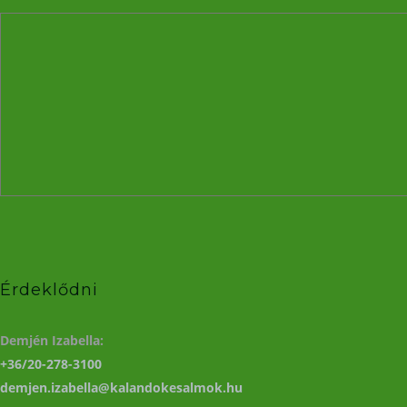
Érdeklődni
Demjén Izabella:
+36/20-278-3100
demjen.izabella@kalandokesalmok.hu