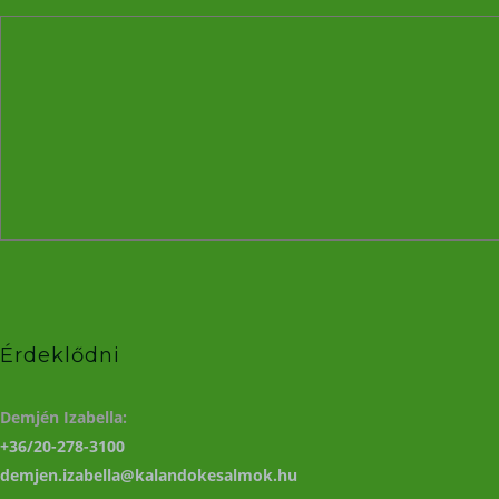
Érdeklődni
Demjén Izabella:
+36/20-278-3100
demjen.izabella@kalandokesalmok.hu