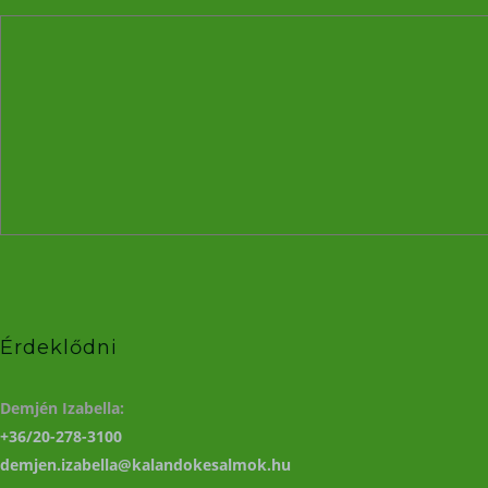
Érdeklődni
Demjén Izabella:
+36/20-278-3100
demjen.izabella@kalandokesalmok.hu