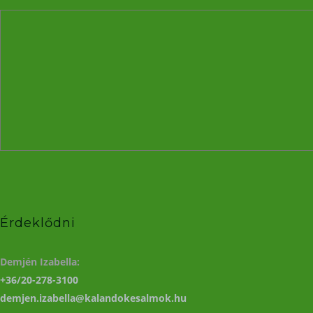
Érdeklődni
Demjén Izabella:
+36/20-278-3100
demjen.izabella@kalandokesalmok.hu