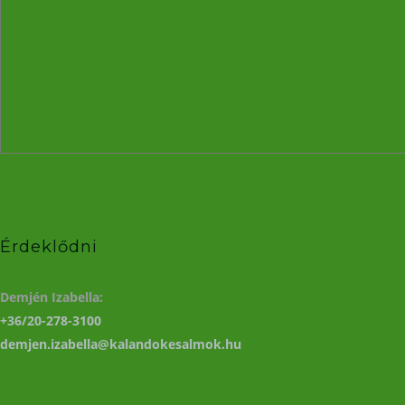
Érdeklődni
Demjén Izabella:
+36/20-278-3100
demjen.izabella@kalandokesalmok.hu