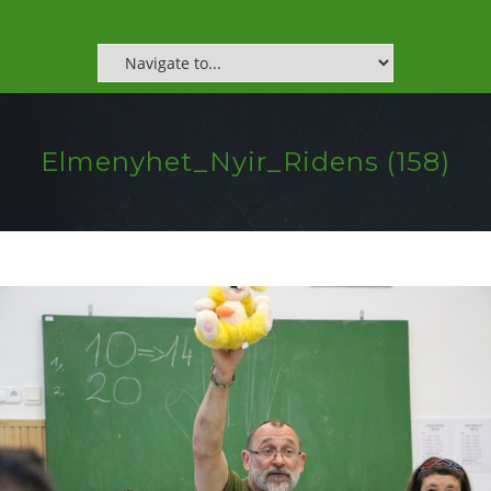
Elmenyhet_Nyir_Ridens (158)