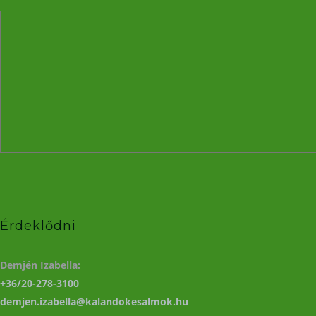
Érdeklődni
Demjén Izabella:
+36/20-278-3100
demjen.izabella@kalandokesalmok.hu