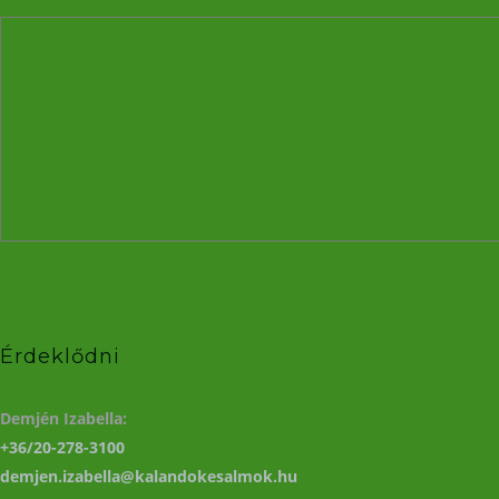
Érdeklődni
Demjén Izabella:
+36/20-278-3100
demjen.izabella@kalandokesalmok.hu