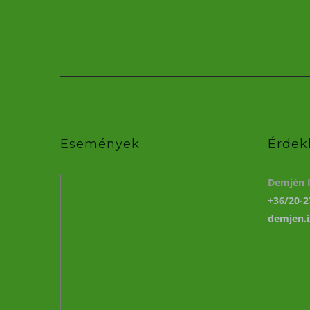
Események
Érdek
Demjén I
+36/20-2
demjen.