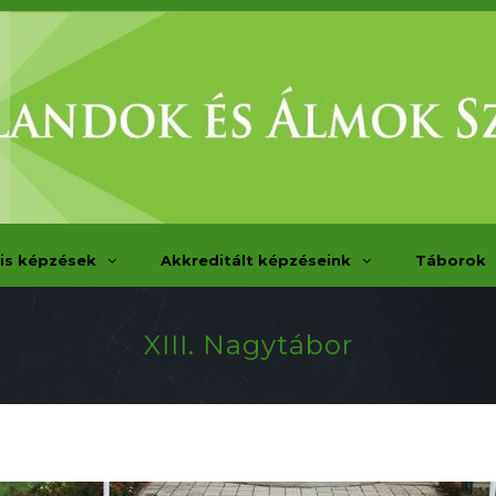
is képzések
Akkreditált képzéseink
Táborok
XIII. Nagytábor