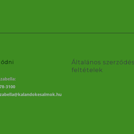
Általános szerződés
lődni
feltételek
zabella:
78-3100
izabella@kalandokesalmok.hu