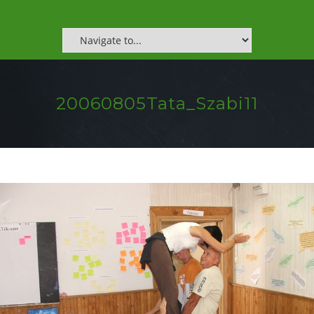
20060805Tata_Szabi11