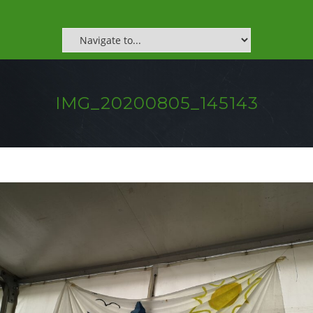
IMG_20200805_145143