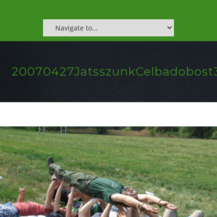
20070427JatsszunkCelbadobost