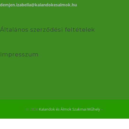
demjen.izabella@kalandokesalmok.hu
Általános szerződési feltételek
Impresszum
© 2026
Kalandok és Álmok Szakmai Műhely
‐