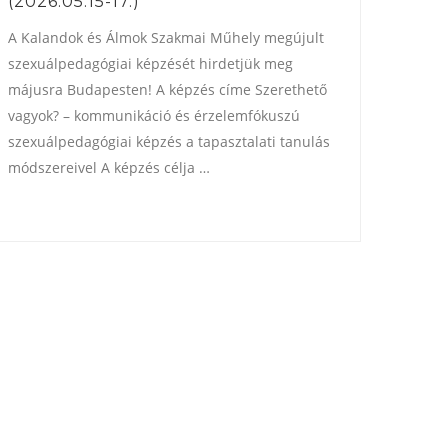
(2026.05.15-17.)
A Kalandok és Álmok Szakmai Műhely megújult
szexuálpedagógiai képzését hirdetjük meg
májusra Budapesten! A képzés címe Szerethető
vagyok? – kommunikáció és érzelemfókuszú
szexuálpedagógiai képzés a tapasztalati tanulás
módszereivel A képzés célja …