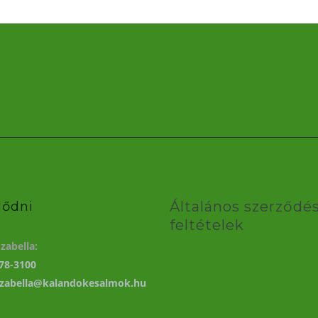
Általános szerződés
lődni
feltételek
zabella:
78-3100
izabella@kalandokesalmok.hu