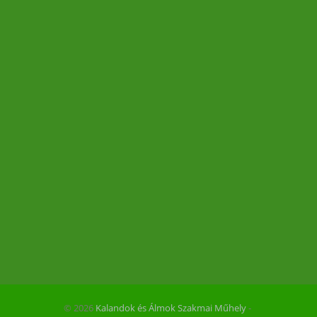
© 2026
Kalandok és Álmok Szakmai Műhely
‐