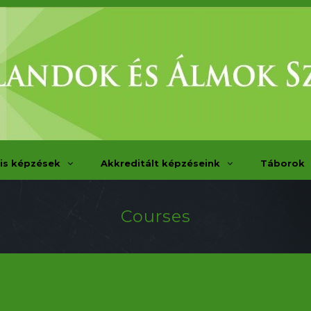
is képzések
Akkreditált képzéseink
Táborok
Courses