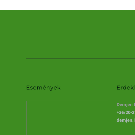
Események
Érdek
Demjén I
+36/20-2
demjen.