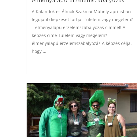
élményalapú érzelemszabályozás
A Kalandok és Álmok Szakmai Műhely áprilisban
legújabb képzését tartja: Túlélem vagy megélem?
– élményalapú érzelemszabályozás címmel! A
képzés címe Túlélem vagy megélem? –
élményalapú érzelemszabályozás A képzés célja,
hogy …