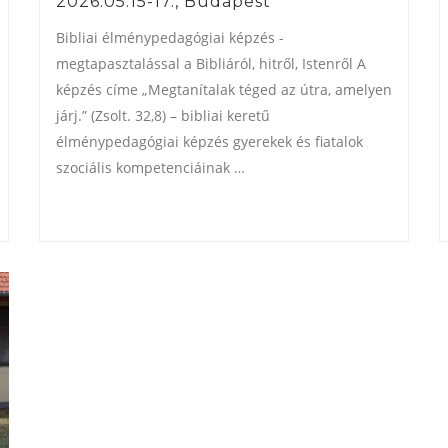
2026.05.15-17., Budapest
Bibliai élménypedagógiai képzés ​-
megtapasztalással a Bibliáról, hitről, Istenről A
képzés címe „Megtanítalak téged az útra, amelyen
járj.” (Zsolt. 32,8) – bibliai keretű
élménypedagógiai képzés gyerekek és fiatalok
szociális kompetenciáinak …