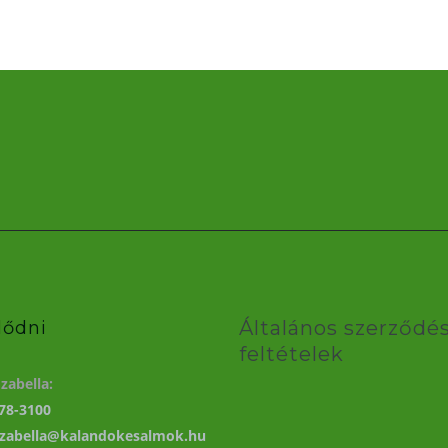
Általános szerződés
lődni
feltételek
zabella:
78-3100
izabella@kalandokesalmok.hu