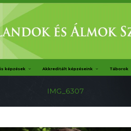
is képzések
Akkreditált képzéseink
Táborok
IMG_6307