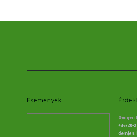
Események
Érdek
Demjén I
+36/20-2
demjen.