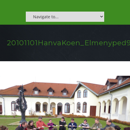
20101101HanvaKoen_Elmenyped