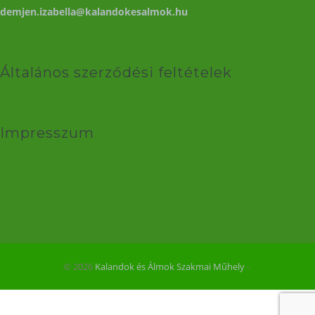
demjen.izabella@kalandokesalmok.hu
Általános szerződési feltételek
Impresszum
© 2026
Kalandok és Álmok Szakmai Műhely
‐