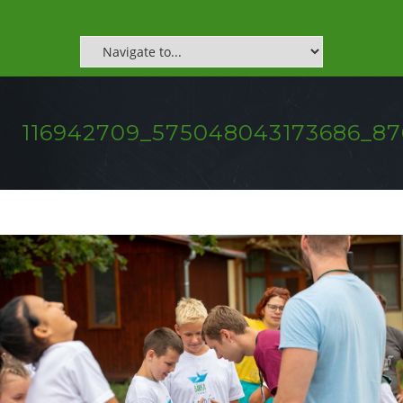
116942709_575048043173686_876