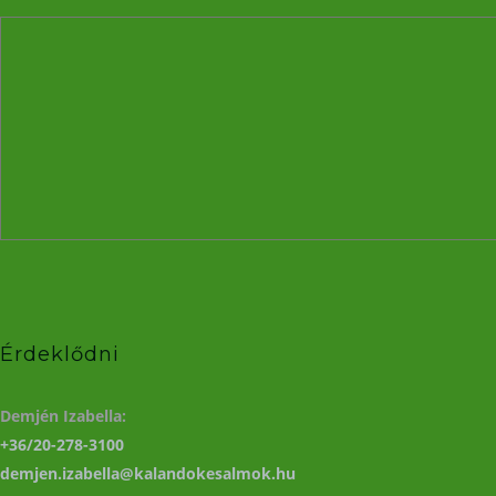
Érdeklődni
Demjén Izabella:
+36/20-278-3100
demjen.izabella@kalandokesalmok.hu