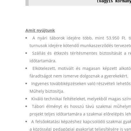
(vagyis kormán
Amit nyújtunk
A nyári táborok idejére több, mint 53.950 Ft. 
turnusok idejére kötendő munkaszerződés terveze
Szállás és étkezés térítésmentes biztosítását a r
időtartamára.
Elkötelezett, motivált és magasan képzett alkot
fáradtságot nem ismerve dolgoznak a gyerekekért.
Ingyenes továbbképzéseken való részvételi lehető
Műhely biztosítja.
Kiváló technikai feltételeket, melyekből magas szí
Tábori élményt és hosszú távú szakmai műhelym
projekt teljes időtartamára a szakmai előrelépés le
A felsőoktatási képzéshez kapcsolódó szakmai gyak
a közösségi pedagógiai gyakorlat teljesítésére is va