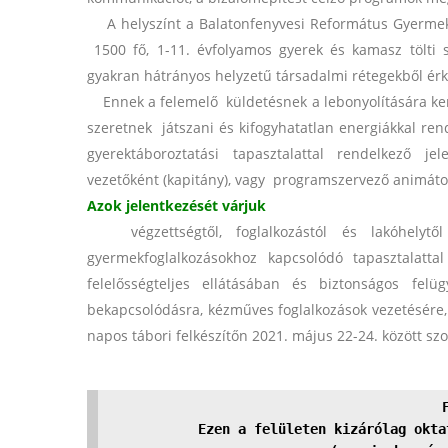
A helyszínt a Balatonfenyvesi Református Gyermek- 
1500 fő, 1-11. évfolyamos gyerek és kamasz tölti 
gyakran hátrányos helyzetű társadalmi rétegekből ér
Ennek a felemelő küldetésnek a lebonyolítására kere
szeretnek játszani és kifogyhatatlan energiákkal re
gyerektáboroztatási tapasztalattal rendelkező je
vezetőként (kapitány), vagy programszervező animáto
Azok jelentkezését várjuk
végzettségtől, foglalkozástól és lakóhelytől 
gyermekfoglalkozásokhoz kapcsolódó tapasztalatta
felelősségteljes ellátásában és biztonságos fel
bekapcsolódásra, kézműves foglalkozások vezetésére, 
napos tábori felkészítőn 2021. május 22-24. között sz
.