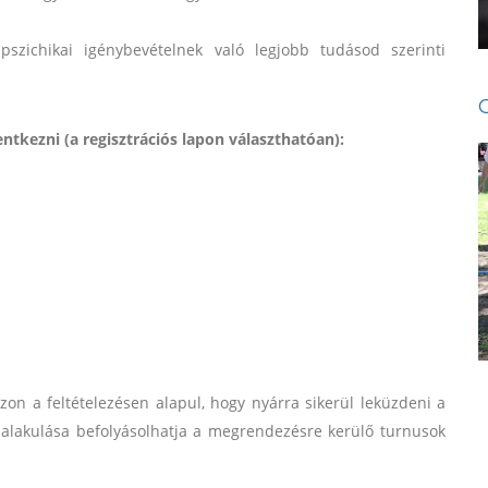
pszichikai igénybevételnek való legjobb tudásod szerinti
ntkezni (a regisztrációs lapon választhatóan):
on a feltételezésen alapul, hogy nyárra sikerül leküzdeni a
t alakulása befolyásolhatja a megrendezésre kerülő turnusok