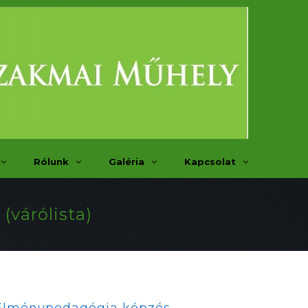
Rólunk
Galéria
Kapcsolat
(várólista)
Élménypedagógia képzés