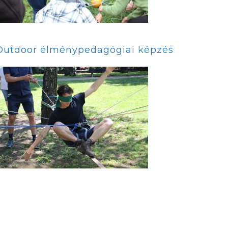
Outdoor élménypedagógiai képzés