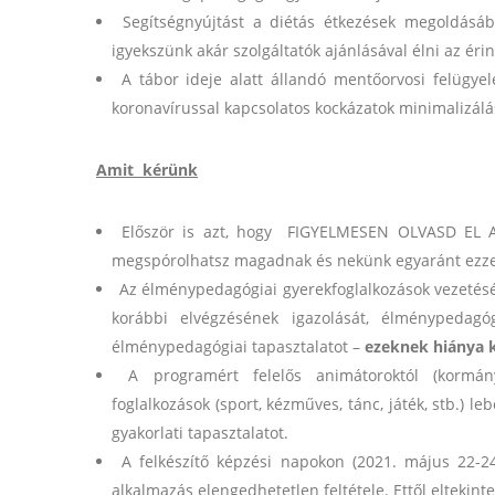
Segítségnyújtást a diétás étkezések megoldásáb
igyekszünk akár szolgáltatók ajánlásával élni az érin
A tábor ideje alatt állandó mentőorvosi felügyele
koronavírussal kapcsolatos kockázatok minimalizálá
Amit kérünk
Először is azt, hogy FIGYELMESEN OLVASD EL A 
megspórolhatsz magadnak és nekünk egyaránt ezze
Az élménypedagógiai gyerekfoglalkozások vezetés
korábbi elvégzésének igazolását, élménypedagógi
élménypedagógiai tapasztalatot –
ezeknek hiánya k
A programért felelős animátoroktól (kormány
foglalkozások (sport, kézműves, tánc, játék, stb.) l
gyakorlati tapasztalatot.
A felkészítő képzési napokon (2021. május 22-24
alkalmazás elengedhetetlen feltétele. Ettől eltekin