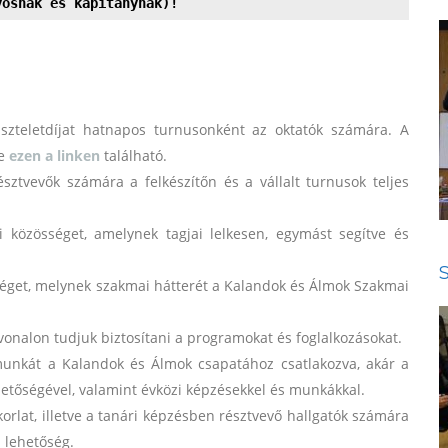
yosnak és kapitánynak)!
tiszteletdíjat hatnapos turnusonként az oktatók számára. A
te
ezen a linken
található.
észtvevők számára a felkészítőn és a vállalt turnusok teljes
ói közösséget, amelynek tagjai lelkesen, egymást segítve és
séget, melynek szakmai hátterét a Kalandok és Álmok Szakmai
nvonalon tudjuk biztosítani a programokat és foglalkozásokat.
unkát a Kalandok és Álmok csapatához csatlakozva, akár a
hetőségével, valamint évközi képzésekkel és munkákkal.
orlat, illetve a tanári képzésben résztvevő hallgatók számára
n lehetőség.