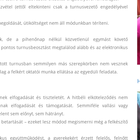
zvétel (ettől eltekinteni csak a turnusvezető engedélyével
 megoldását, útiköltséget nem áll módunkban téríteni.
zik, de a pihenőnap nélkül közvetlenül egymást követő
s pontos turnusbeosztást megtalálod alább és az elektronikus
lasztott turnusban semmilyen más szerepkörben nem vesznek
ólag a felkért oktatói munka ellátása az egyedüli feladata.
ek elfogadását és tiszteletét. A hitbéli elköteleződés nem
inak elfogadását és támogatását. Semmiféle vallási vagy
elent sem előnyt, sem hátrányt.
k betartását – ezeket lesz módod megismerni még a felkészítő
us együttműködést, a gyerekekért érzett felelős, felnőtt