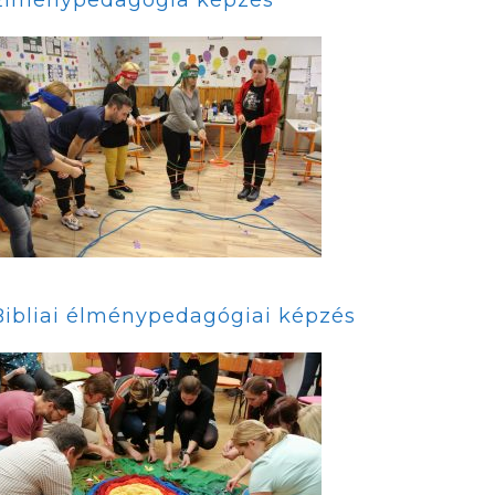
Bibliai élménypedagógiai képzés