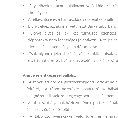
Egy előzetes turnustalálkozón való kötelező rés
lehetséges).
A felkészítőre és a turnusokba való lejutás önálló
Előnyt élvez az, aki már vett részt Bárka táborban.
Előnyt élvez az, aki két turnusba jelentke
időpontokra nem lehetséges jelentkezni. A teljes é
jelentkezési lapon – figyelj a dátumokra!
Csak olyanok jelentkezését várjuk, akik a kivá
részt, tehát sikeres kiválasztás esetén csak és kizár
Amit a jelentkezéssel vállalsz
A tábor szilárd és gyermekközpontú értékrendjén
feltétel, a tábor vezetőkre vonatkozó szabálya
világnézeti elkötelezettség vagy semlegesség nem j
A tábor szabályainak házirendjének, protokolljána
és a szerződéskötés előtt!
A táborozó gyerekekkel való türelmes, empatik