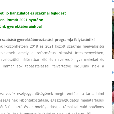
, jó hangulatot és szakmai fejlődést
ten, immár 2021 nyarára:
sünk
gyerektáborainkba!
 szabású gyerektáboroztatási programja folytatódik!
köszönhetően 2018 és 2021 között szakmai megvalósítói
ojektnek, amely a református oktatási intézményekben,
evelőszülői hálózatban élő és nevelkedő gyermekeket és
s immár sok tapasztalással felvértezve indulunk neki a
 résztvevők esélyegyenlőségének megteremtése, a társadalmi
ességeinek kibontakoztatása, egészségtudatos magatartásuk
ténő fejlesztő és az önelfogadást, a társakkal való hatékony
gvalósítása élménypedagógiai programokon keresztül.