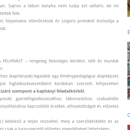
an. Sajnos a tábori konyha nem tudja ezt vállalni, de mi
tettek felé.
t, folyamatos ellenőrzések és szigorú protokoll biztosítja a
sát.
FELHÍVÁST – rengeteg felesleges kérdést, időt és munkát
l.
éhez (kapitányok) legalább egy élménypedagógiai alapképzés
ai foglalkozásvezetőként korábban szerzett, kifejezetten
izáró szempont a kapitányi feladatkörből.
osok) gyerekfoglalkozásokhoz, táborozáshoz, szabadidős
ebonyolításához kapcsolódó érzéket, elhivatottságot és előzetes
.) kötelező a teljes részvétel, mely a szerződéskötés és az
teni csak a turnusvezető előzetes engedélyével lehetséges.