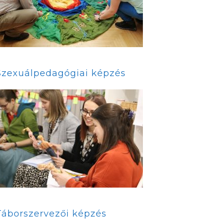
Szexuálpedagógiai képzés
Táborszervezői képzés