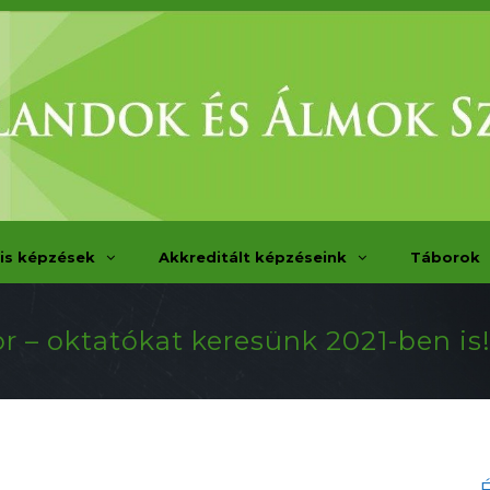
is képzések
Akkreditált képzéseink
Táborok
r – oktatókat keresünk 2021-ben is! 