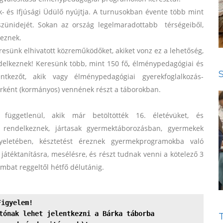
és Ifjúsági Üdülő nyújtja. A turnusokban
évente több mint
szünidejét. Sokan az ország legelmaradottabb térségeiből,
keznek.
sünk elhivatott közreműködőket, akiket vonz ez a lehetőség,
ndelkeznek! Keresünk több, mint 150 fő
,
élménypedagógiai és
lentkezőt, akik vagy élménypedagógiai gyerekfoglalkozás-
rként (kormányos) vennének részt a táborokban.
függetlenül, akik már betöltötték 16. életévüket, és
l rendelkeznek, jártasak gyermektáborozásban, gyermekek
ügyeletében, késztetést éreznek gyermekprogramokba való
játéktanításra, mesélésre, és részt tudnak venni a kötelező 3
ombat reggeltől hétfő délutánig.
Figyelem!