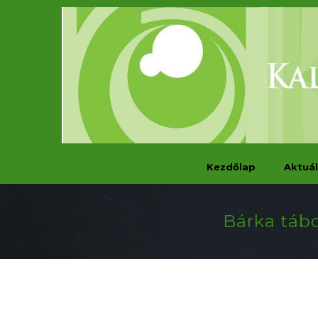
Kezdőlap
Aktuál
Bárka tábo
.