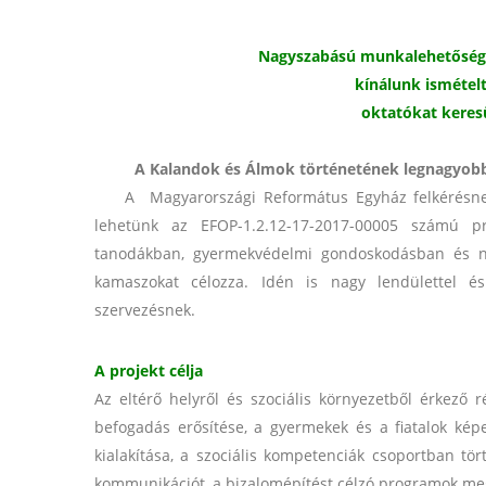
.
Nagyszabású munkalehetőséget
kínálunk ismétel
oktatókat kere
.
A Kalandok és Álmok történetének legnagyobb
A Magyarországi Református Egyház felkérésnek 
lehetünk az EFOP-1.2.12-17-2017-00005 számú pr
tanodákban, gyermekvédelmi gondoskodásban és n
kamaszokat célozza. Idén is nagy lendülettel é
szervezésnek.
A projekt célja
Az eltérő helyről és szociális környezetből érkező
befogadás erősítése, a gyermekek és a fiatalok kép
kialakítása, a szociális kompetenciák csoportban tör
kommunikációt, a bizalomépítést célzó programok me