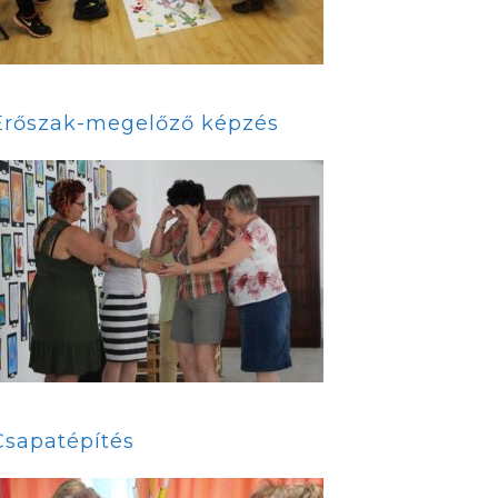
Erőszak-megelőző képzés
Csapatépítés