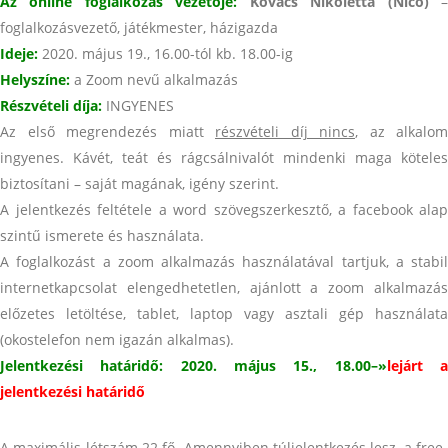
Az online foglalkozás vezetője:
Kovács Nikoletta
(Nico)
foglalkozásvezető, játékmester, házigazda
Ideje:
2020. május 19., 16.00-tól kb. 18.00-ig
Helyszíne:
a Zoom nevű alkalmazás
Részvételi díja:
INGYENES
Az első megrendezés miatt
részvételi díj nincs
,
az alkalom
ingyenes. Kávét, teát és rágcsálnivalót mindenki maga köteles
biztosítani – saját magának, igény szerint.
A jelentkezés feltétele a word szövegszerkesztő, a facebook alap
szintű ismerete és használata.
A foglalkozást a zoom alkalmazás használatával tartjuk, a stabil
internetkapcsolat elengedhetetlen, ajánlott a zoom alkalmazás
előzetes letöltése, tablet, laptop vagy asztali gép használata
(okostelefon nem igazán alkalmas).
Jelentkezési határidő:
2020. május 15., 18.00–»
lejárt 
jelentkezési határidő
A maximális létszám 22 fő. Amennyiben túljelentkezés lesz, a free-