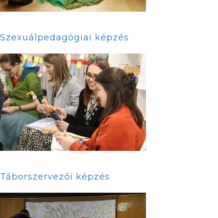
Szexuálpedagógiai képzés
Táborszervezői képzés