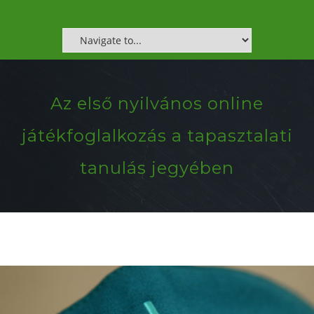
Az első nyilvános online
játékfoglalkozás a tapasztalati
tanulás jegyében
.