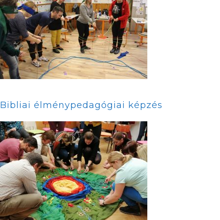
Bibliai élménypedagógiai képzés