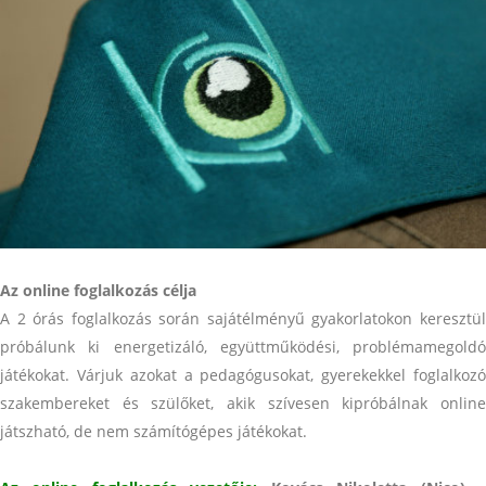
.
Az online foglalkozás célja
A 2 órás foglalkozás során sajátélményű gyakorlatokon keresztül
próbálunk ki energetizáló, együttműködési, problémamegoldó
játékokat. Várjuk azokat a pedagógusokat, gyerekekkel foglalkozó
szakembereket és szülőket, akik szívesen kipróbálnak online
játszható, de nem számítógépes játékokat.
.