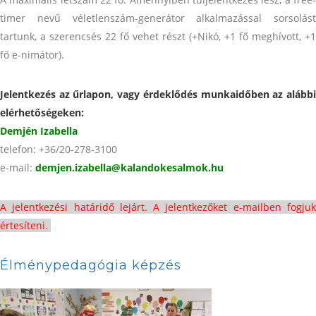
timer nevű véletlenszám-generátor alkalmazással sorsolást
tartunk, a szerencsés 22 fő vehet részt (+Nikó, +1 fő meghívott, +1
fő e-nimátor).
Jelentkezés az űrlapon, vagy érdeklődés munkaidőben az alábbi
elérhetőségeken:
Demjén Izabella
telefon: +36/20-278-3100
e-mail:
demjen.izabella@
kalandokesalmok.hu
A jelentkezési határidő lejárt. A jelentkezőket e-mailben fogjuk
értesíteni.
Élménypedagógia képzés