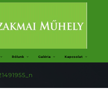
Rólunk
Galéria
Kapcsolat
21491955_n