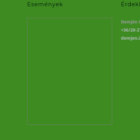
Események
Érdek
Demjén I
+36/20-2
demjen.