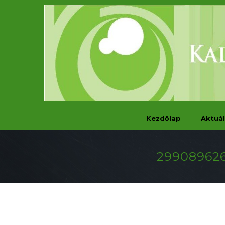
Kezdőlap
Aktuál
299089626