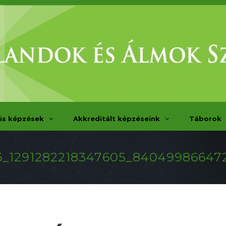
is képzések
Akkreditált képzéseink
Táborok
_1291282218347605_84049986647