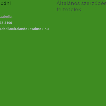
Általános szerződés
lődni
feltételek
zabella:
78-3100
izabella@kalandokesalmok.hu