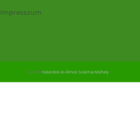
Impresszum
© 2026
Kalandok és Álmok Szakmai Műhely
‐