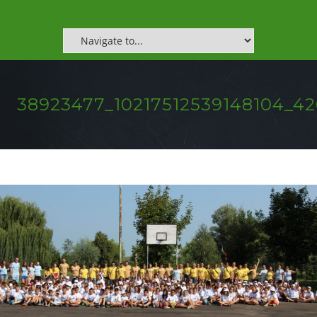
38923477_10217512539148104_4