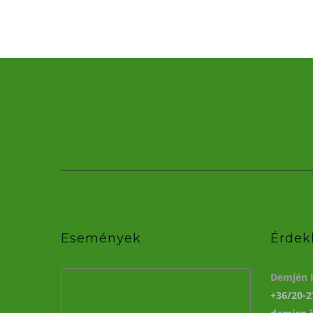
Események
Érdek
Demjén I
+36/20-2