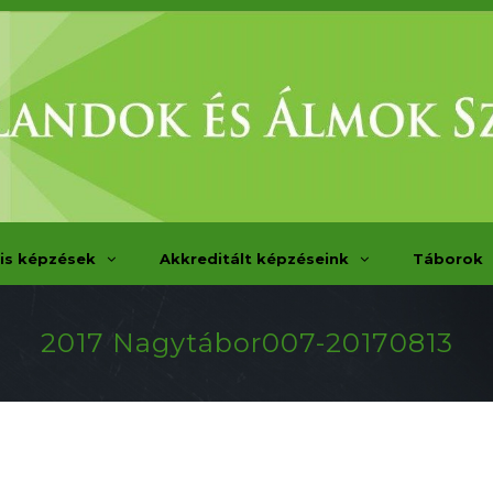
is képzések
Akkreditált képzéseink
Táborok
2017 Nagytábor007-20170813