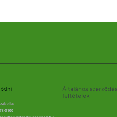
Általános szerződés
lődni
feltételek
zabella:
78-3100