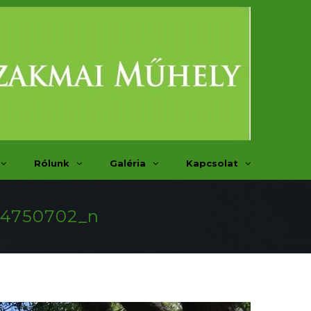
Rólunk
Galéria
Kapcsolat
54750702_n