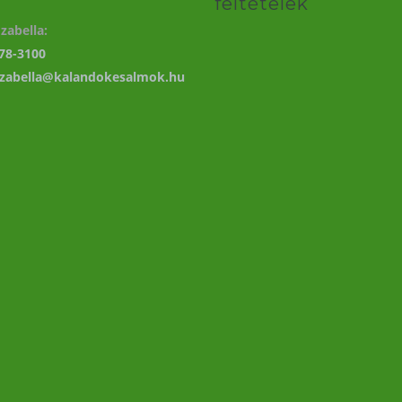
feltételek
zabella:
78-3100
izabella@kalandokesalmok.hu