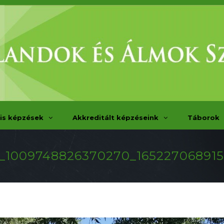
is képzések
Akkreditált képzéseink
Táborok
_1009748826370270_16522706891