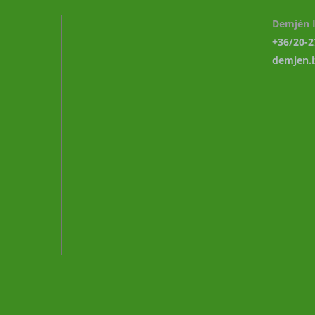
Demjén I
+36/20-2
demjen.