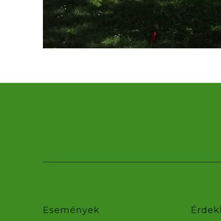
Események
Érdek