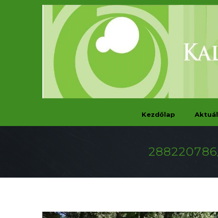
Kezdőlap
Aktuál
288220786