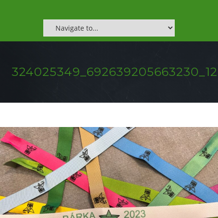
324025349_692639205663230_12