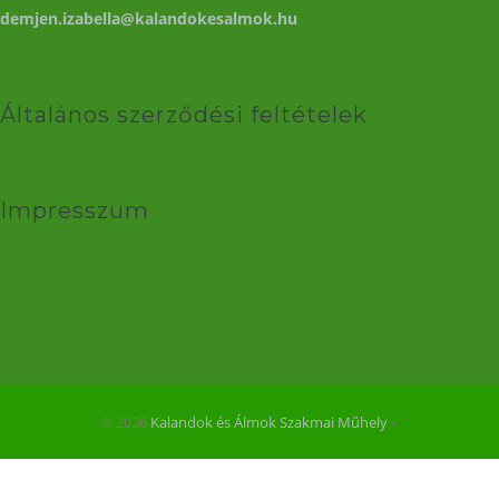
demjen.izabella@kalandokesalmok.hu
Általános szerződési feltételek
Impresszum
© 2026
Kalandok és Álmok Szakmai Műhely
‐