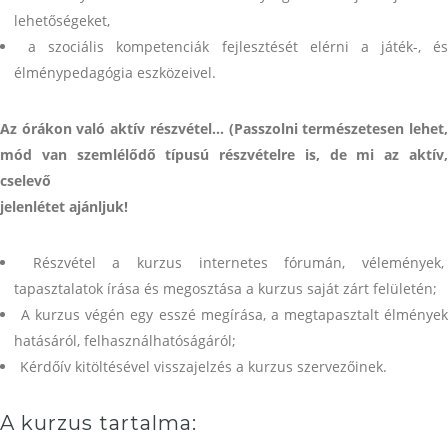
lehetőségeket,
a szociális kompetenciák fejlesztését elérni a játék-, és
élménypedagógia eszközeivel.
Az órákon való aktív részvétel… (Passzolni természetesen lehet,
mód van szemlélődő típusú részvételre is, de mi az aktív,
cselevő
jelenlétet ajánljuk
!
Részvétel a kurzus internetes fórumán, vélemények
tapasztalatok írása és megosztása a kurzus saját zárt felületén;
A kurzus végén egy esszé megírása, a megtapasztalt élménye
hatásáról, felhasználhatóságáról;
Kérdőív kitöltésével visszajelzés a kurzus szervezőinek.
A kurzus tartalma: