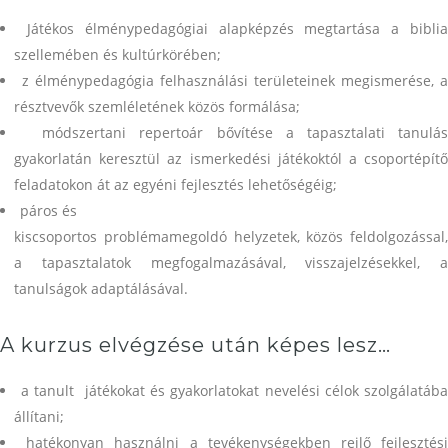
Játékos élménypedagógiai alapképzés megtartása a bibli
szellemében és kultúrkörében;
z élménypedagógia felhasználási területeinek megismerése, a
résztvevők szemléletének közös formálása;
módszertani repertoár bővítése a tapasztalati tanulá
gyakorlatán keresztül az ismerkedési játékoktól a csoportépítő
feladatokon át az egyéni fejlesztés lehetőségéig;
páros és
kiscsoportos problémamegoldó helyzetek, közös feldolgozással,
a tapasztalatok megfogalmazásával, visszajelzésekkel, a
tanulságok adaptálásával.
A kurzus elvégzése után képes lesz…
a tanult játékokat és gyakorlatokat nevelési célok szolgálatáb
állítani;
hatékonyan használni a tevékenységekben rejlő fejlesztés