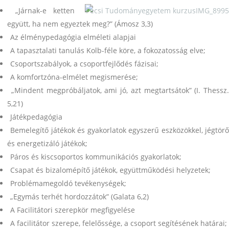
„
Járnak-e ketten
együtt, ha nem egyeztek meg?” (Ámosz 3,3)
Az élménypedagógia elméleti alapjai
A tapasztalati tanulás Kolb-féle köre, a fokozatosság elve;
Csoportszabályok, a csoportfejlődés fázisai;
A komfortzóna-elmélet megismerése;
„Mindent megpróbáljatok, ami jó, azt megtartsátok” (I. Thessz.
5,21)
Játékpedagógia
Bemelegítő játékok és gyakorlatok egyszerű eszközökkel, jégtör
és energetizáló játékok;
Páros és kiscsoportos kommunikációs gyakorlatok;
Csapat és bizalomépítő játékok, együttműködési helyzetek;
Problémamegoldó tevékenységek;
„Egymás terhét hordozzátok” (Galata 6,2)
A Facilitátori szerepkör megfigyelése
A facilitátor szerepe, felelőssége, a csoport segítésének határai;