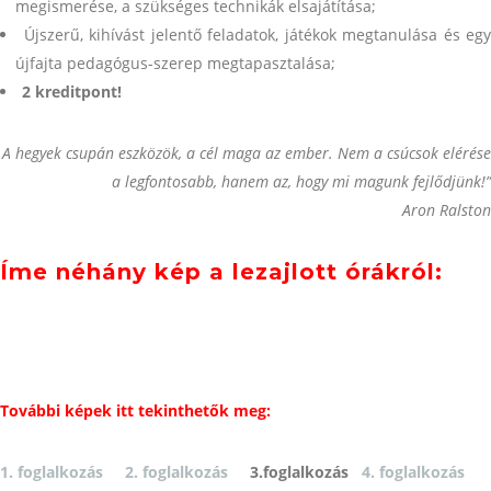
megismerése, a szükséges technikák elsajátítása;
Újszerű, kihívást jelentő feladatok, játékok megtanulása és egy
újfajta pedagógus-szerep megtapasztalása;
2 kreditpont!
A hegyek csupán eszközök, a cél maga az ember. Nem a csúcsok elérése
a legfontosabb, hanem az, hogy mi magunk fejlődjünk!”
Aron Ralston
Íme néhány kép a lezajlott órákról:
További képek itt tekinthetők meg:
1. foglalkozás
2. foglalkozás
3.foglalkozás
4. foglalkozás