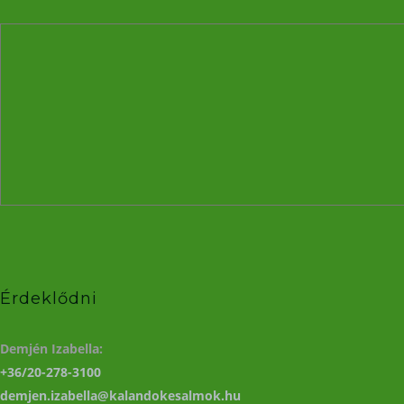
Érdeklődni
Demjén Izabella:
+36/20-278-3100
demjen.izabella@kalandokesalmok.hu