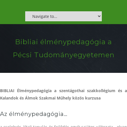
Bibliai élménypedagógia a
Pécsi Tudományegyetemen
BIBLIAI Élménypedagógia a szentágothai szakkollégium és a
Kalandok és Álmok Szakmai Műhely közös kurzusa
Az élménypedagógia…
a cselekvés általi tanulás és fejlődés egyik sajátos változata, „olyan