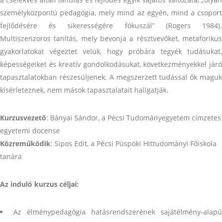
személyközpontú pedagógia, mely mind az egyén, mind a csoport
fejlődésére és sikerességére fókuszál” (Rogers 1984).
Multiszenzoros tanítás, mely bevonja a résztvevőket, metaforikus
gyakorlatokat végeztet velük, hogy próbára tegyék tudásukat,
képességeiket és kreatív gondolkodásukat, következményekkel járó
tapasztalatokban részesüljenek. A megszerzett tudással ők maguk
kísérleteznek, nem mások tapasztalatait hallgatják.
Kurzusvezető
: Bányai Sándor, a Pécsi Tudományegyetem címzetes
egyetemi docense
Közreműködik
: Sipos Edit, a Pécsi Püspöki Hittudományi Főiskola
tanára
Az induló kurzus céljai:
Az élménypedagógia hatásrendszerének sajátélmény-alapú