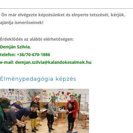
Ön már elvégezte képzésünket és elnyerte tetszését, kérjük,
ajánlja ismerőseinek!
Érdeklődés az alábbi elérhetőségen:
Demján Szilvia,
telefon:
+36/70-670-1886
e-mail:
demjan.szilvia@
kalandokesalmok.hu
Élménypedagógia képzés