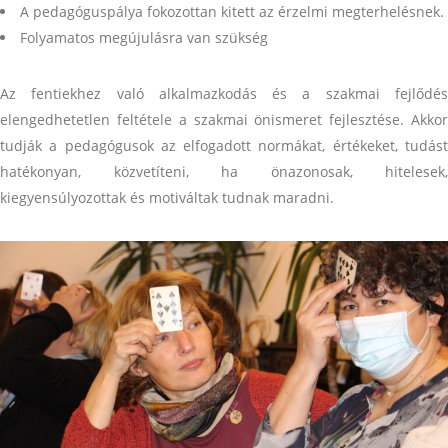
A pedagóguspálya fokozottan kitett az érzelmi megterhelésnek.
Folyamatos megújulásra van szükség
Az fentiekhez való alkalmazkodás és a szakmai fejlődés
elengedhetetlen feltétele a szakmai önismeret fejlesztése. Akkor
tudják a pedagógusok az elfogadott normákat, értékeket, tudást
hatékonyan, közvetíteni, ha önazonosak, hitelesek,
kiegyensúlyozottak és motiváltak tudnak maradni.