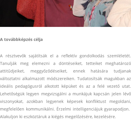
A továbbképzés célja
A résztvevők sajátítsák el a reflektív gondolkodás szemléletét.
Tanulják meg elemezni a döntéseiket, tetteiket meghatározó
attitűdjeiket, meggyőződéseiket, ennek hatására tudjanak
változtatni alkalmazott módszereiken. Tudatosítsák magukban az
ideális pedagógusról alkotott képüket és az a felé vezető utat.
Lehetőségük legyen megvizsgálni a munkájuk kapcsán jelen lévő
viszonyokat, azokban legyenek képesek konfliktust megoldani,
megfelelően kommunikálni. Érzelmi intelligenciájuk gyarapodjon.
Alakuljon ki eszköztáruk a kiégés megelőzésére, kezelésére.