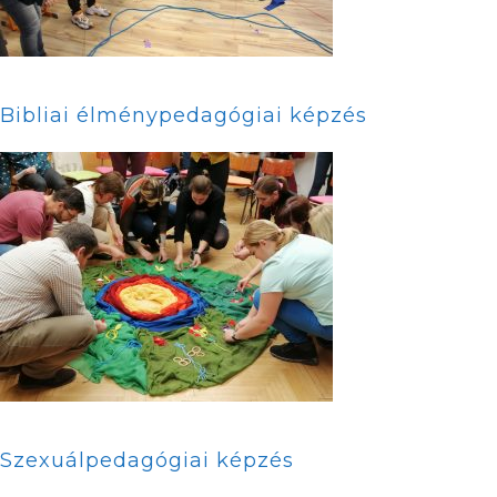
Bibliai élménypedagógiai képzés
Szexuálpedagógiai képzés