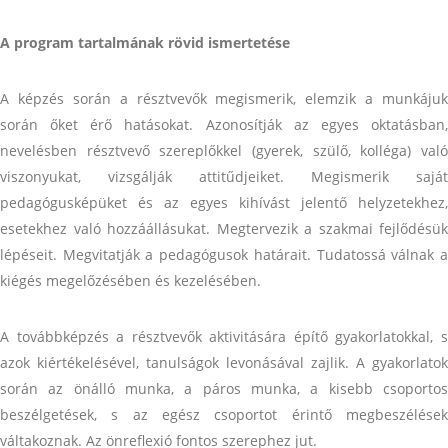
A program tartalmának rövid ismertetése
A képzés során a résztvevők megismerik, elemzik a munkájuk
során őket érő hatásokat. Azonosítják az egyes oktatásban,
nevelésben résztvevő szereplőkkel (gyerek, szülő, kolléga) való
viszonyukat, vizsgálják attitűdjeiket. Megismerik saját
pedagógusképüket és az egyes kihívást jelentő helyzetekhez,
esetekhez való hozzáállásukat. Megtervezik a szakmai fejlődésük
lépéseit. Megvitatják a pedagógusok határait. Tudatossá válnak a
kiégés megelőzésében és kezelésében.
A továbbképzés a résztvevők aktivitására építő gyakorlatokkal, s
azok kiértékelésével, tanulságok levonásával zajlik. A gyakorlatok
során az önálló munka, a páros munka, a kisebb csoportos
beszélgetések, s az egész csoportot érintő megbeszélések
váltakoznak. Az önreflexió fontos szerephez jut.