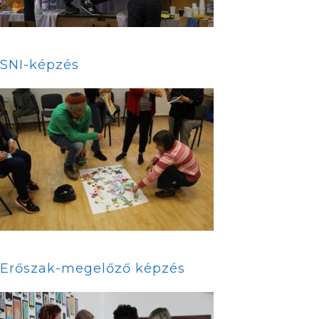
SNI-képzés
Erőszak-megelőző képzés