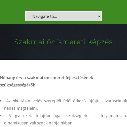
Szakmai önismereti képzés
Néhány érv a szakmai önismeret fejlesztésének
szükségességéről:
Az oktatás-nevelés szereplői felől érkező, újfajta elvárásokna
nehéz megfelelni.
A gyerekek tulajdonságai, szükségletei is folyamatosan,
dinamikusan változnak napjainkban.