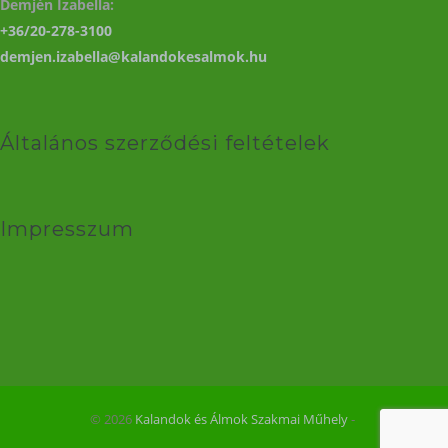
Demjén Izabella:
+36/20-278-3100
demjen.izabella@kalandokesalmok.hu
Általános szerződési feltételek
Impresszum
© 2026
Kalandok és Álmok Szakmai Műhely
‐