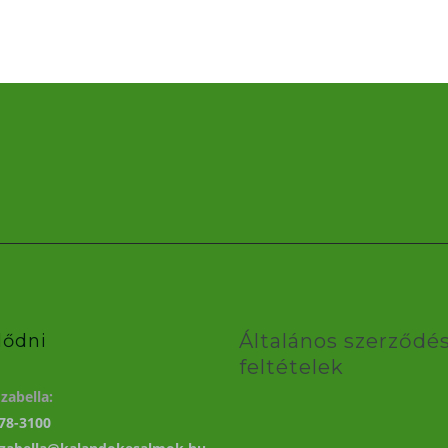
Általános szerződés
lődni
feltételek
zabella:
78-3100