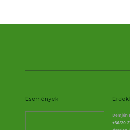
Események
Érdek
Demjén I
+36/20-2