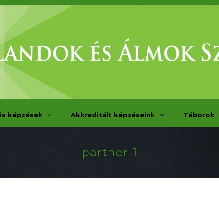
is képzések
Akkreditált képzéseink
Táborok
partner-1